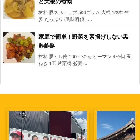
と大根の煮物
材料 豚スペアリブ 500グラム 大根 1/2本 生
姜 たっぷり (調味料) 料 ...
家庭で簡単！野菜を素揚げしない黒
酢酢豚
材料 豚ヒレ肉 200～300g ピーマン 4~5個 玉
ねぎ 1玉 片栗粉 必要 ...