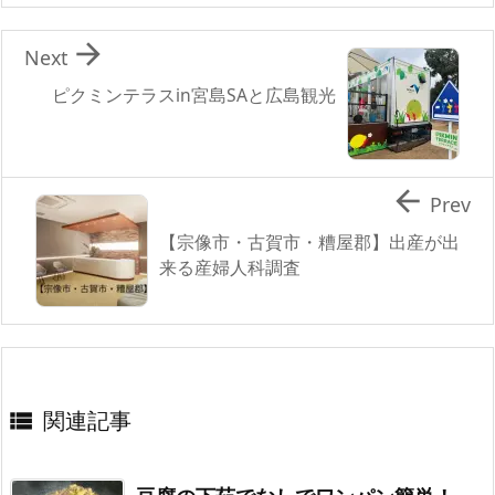

Next
ピクミンテラスin宮島SAと広島観光

Prev
【宗像市・古賀市・糟屋郡】出産が出
来る産婦人科調査
関連記事
