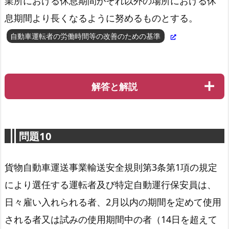
業所における休息期間がそれ以外の場所における休
息期間より長くなるように努めるものとする。
自動車運転者の労働時間等の改善のための基準
解答と解説
問題10
道路運送法第78条
貨物自動車運送事業輸送安全規則第3条第1項の規定
により選任する運転者及び特定自動運行保安員は、
日々雇い入れられる者、2月以内の期間を定めて使用
自動車運転者の労働時間等の改善のための基準第4条2項
される者又は試みの使用期間中の者（14日を超えて