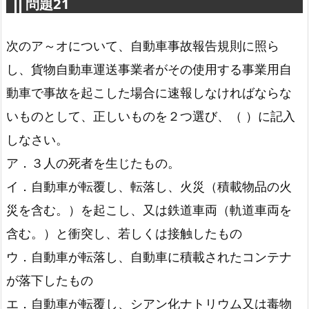
問題21
次のア～オについて、自動車事故報告規則に照ら
し、貨物自動車運送事業者がその使用する事業用自
動車で事故を起こした場合に速報しなければならな
いものとして、正しいものを２つ選び、（ ）に記入
しなさい。
貨物自動車運送事業施行規則第7条
ア．３人の死者を生じたもの。
イ．自動車が転覆し、転落し、火災（積載物品の火
災を含む。）を起こし、又は鉄道車両（軌道車両を
含む。）と衝突し、若しくは接触したもの
ウ．自動車が転落し、自動車に積載されたコンテナ
が落下したもの
エ．自動車が転覆し、シアン化ナトリウム又は毒物