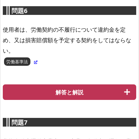
問題6
使用者は、労働契約の不履行について違約金を定
め、又は損害賠償額を予定する契約をしてはならな
貨物自動車運送事業法第24条の5第5項
い。
労働基準法
解答と解説
問題7