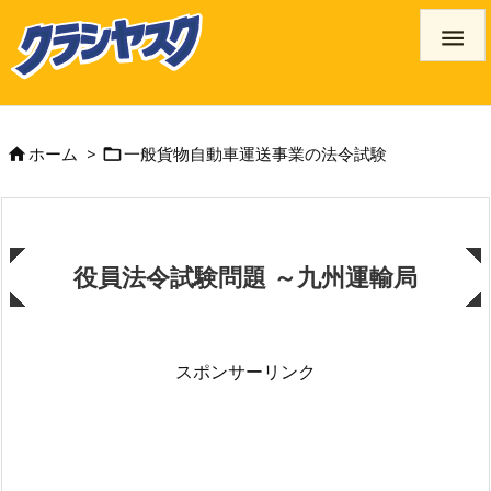

ホーム
>
一般貨物自動車運送事業の法令試験


役員法令試験問題 ～九州運輸局
スポンサーリンク