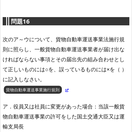
問題16
次のア～ウについて、貨物自動車運送事業法施行規
則に照らし、一般貨物自動車運送事業者が届け出な
ければならない事項とその届出先の組み合わせとし
て正しいものには○を、誤っているものには×を（ ）
労働基準法第34条
に記入しなさい。
貨物自動車運送事業施行規則
ア．役員又は社員に変更があった場合：当該一般貨
物自動車運送事業の許可をした国土交通大臣又は運
輸支局長