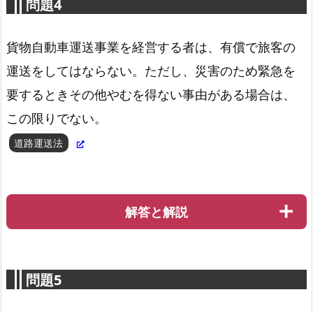
問題4
貨物自動車運送事業を経営する者は、有償で旅客の
運送をしてはならない。ただし、災害のため緊急を
道路運送車両法第48条-1
要するときその他やむを得ない事由がある場合は、
この限りでない。
道路運送法
解答と解説
問題5