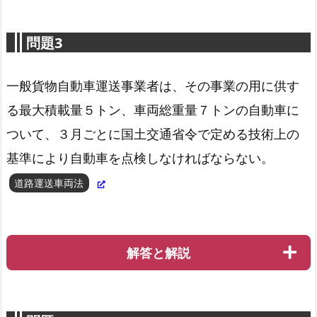
問題3
一般貨物自動車運送事業者は、その事業の用に供す
る最大積載量５トン、車両総重量７トンの自動車に
貨物自動車運送事業法第12条-3
ついて、３月ごとに国土交通省令で定める技術上の
基準により自動車を点検しなければならない。
道路運送車両法
解答と解説