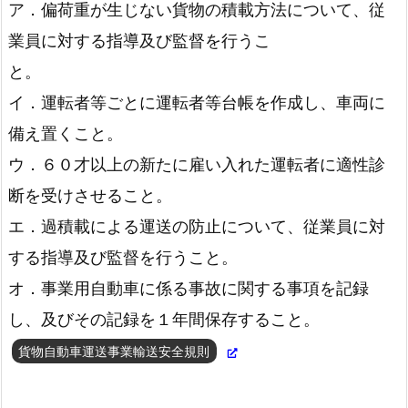
ア．偏荷重が生じない貨物の積載方法について、従
貨物自動車運送事業報告規則第2条
業員に対する指導及び監督を行うこ
と。
イ．運転者等ごとに運転者等台帳を作成し、車両に
備え置くこと。
ウ．６０才以上の新たに雇い入れた運転者に適性診
断を受けさせること。
エ．過積載による運送の防止について、従業員に対
する指導及び監督を行うこと。
オ．事業用自動車に係る事故に関する事項を記録
し、及びその記録を１年間保存すること。
貨物自動車運送事業輸送安全規則