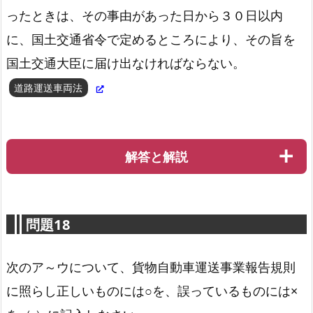
ったときは、その事由があった日から３０日以内
に、国土交通省令で定めるところにより、その旨を
国土交通大臣に届け出なければならない。
道路運送車両法
解答と解説
問題18
次のア～ウについて、貨物自動車運送事業報告規則
に照らし正しいものには○を、誤っているものには×
道路運送車両法第16条2項