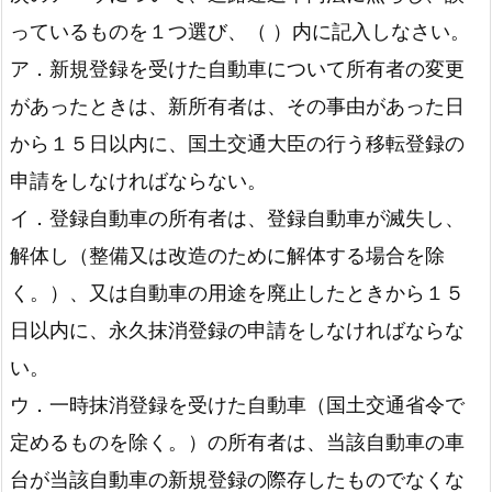
っているものを１つ選び、（ ）内に記入しなさい。
ア．新規登録を受けた自動車について所有者の変更
貨物自動車運送事業施行規則第44条
があったときは、新所有者は、その事由があった日
から１５日以内に、国土交通大臣の行う移転登録の
申請をしなければならない。
イ．登録自動車の所有者は、登録自動車が滅失し、
解体し（整備又は改造のために解体する場合を除
く。）、又は自動車の用途を廃止したときから１５
日以内に、永久抹消登録の申請をしなければならな
い。
ウ．一時抹消登録を受けた自動車（国土交通省令で
定めるものを除く。）の所有者は、当該自動車の車
台が当該自動車の新規登録の際存したものでなくな