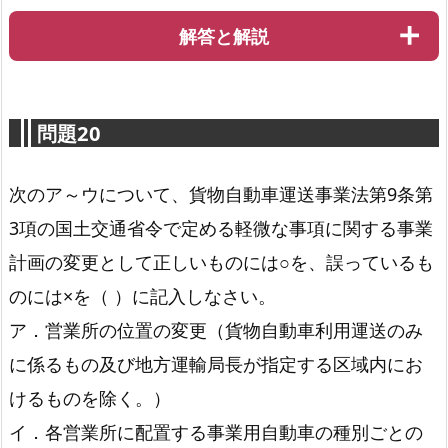
解答と解説
問題20
次のア～ウについて、貨物自動車運送事業法第9条第
3項の国土交通省令で定める軽微な事項に関する事業
計画の変更として正しいものには○を、誤っているも
のには×を（ ）に記入しなさい。
貨物自動車運送事業輸送安全規則第20条1項
ア．営業所の位置の変更（貨物自動車利用運送のみ
に係るもの及び地方運輸局長が指定する区域内にお
けるものを除く。）
イ．各営業所に配置する事業用自動車の種別ごとの