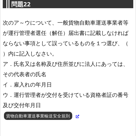
問題22
次のア～ウについて、一般貨物自動車運送事業者等
が運行管理者選任（解任）届出書に記載しなければ
ならない事項として誤っているものを１つ選び、（
）内に記入しなさい。
ア．氏名又は名称及び住所並びに法人にあっては、
自動車事故報告規則第4条第1項
その代表者の氏名
イ．雇入れの年月日
ウ．運行管理者が交付を受けている資格者証の番号
及び交付年月日
貨物自動車運送事業輸送安全規則