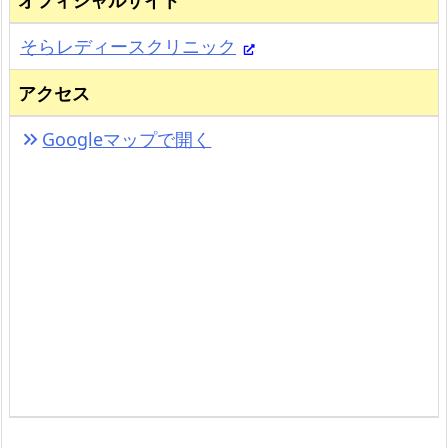
オフィシャルサイト
そらレディースクリニック
アクセス
Googleマップで開く
keyboard_double_arrow_right