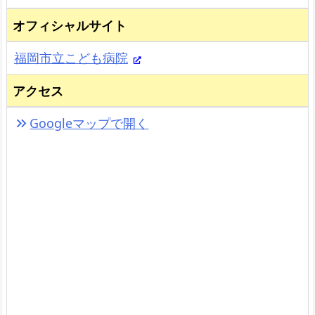
オフィシャルサイト
福岡市立こども病院
アクセス
Googleマップで開く
keyboard_double_arrow_right