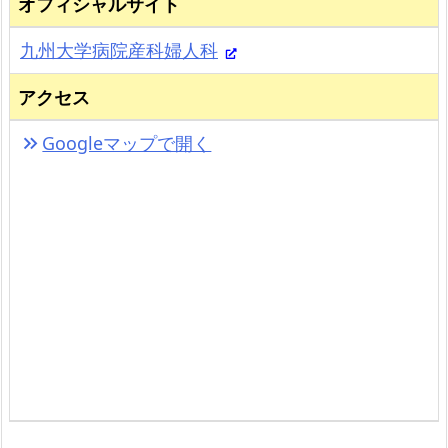
オフィシャルサイト
九州大学病院産科婦人科
アクセス
Googleマップで開く
keyboard_double_arrow_right