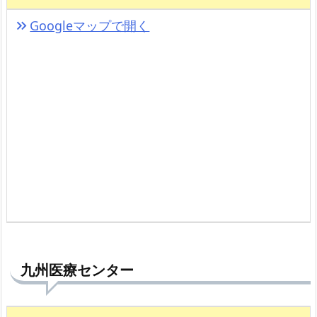
Googleマップで開く
keyboard_double_arrow_right
九州医療センター