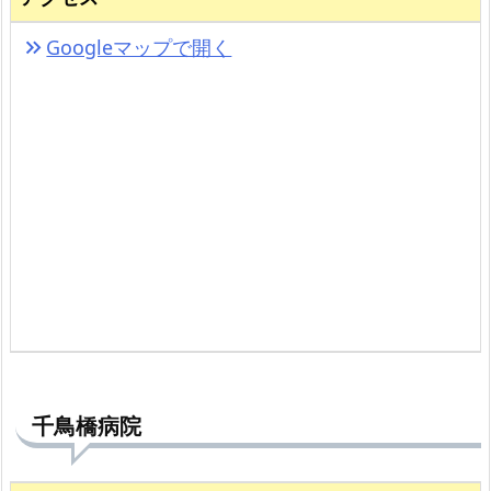
Googleマップで開く
keyboard_double_arrow_right
千鳥橋病院