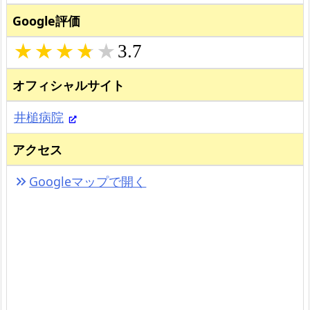
Google評価
3.7
オフィシャルサイト
井槌病院
アクセス
Googleマップで開く
keyboard_double_arrow_right