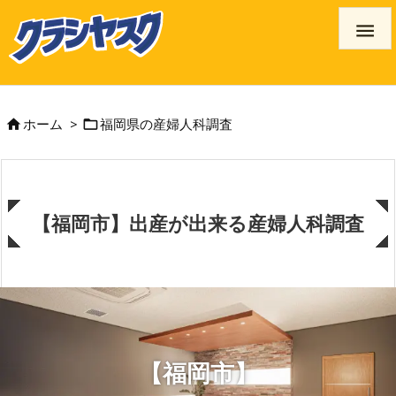

ホーム
>
福岡県の産婦人科調査


【福岡市】出産が出来る産婦人科調査
【福岡市】