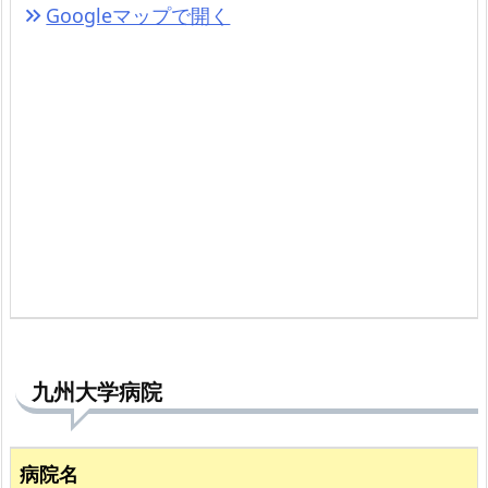
Googleマップで開く
keyboard_double_arrow_right
九州大学病院
病院名