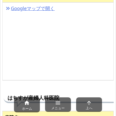
Googleマップで開く
keyboard_double_arrow_right
はちすが産婦人科医院



メニュー
上へ
ホーム