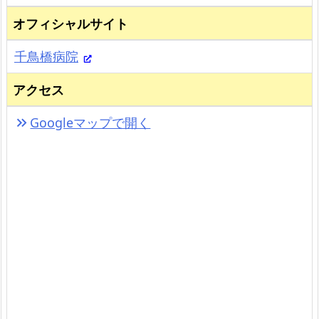
オフィシャルサイト
千鳥橋病院
アクセス
Googleマップで開く
keyboard_double_arrow_right