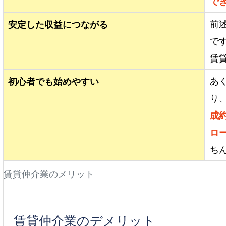
で
前
安定した収益につながる
で
賃
あ
初心者でも始めやすい
り
成
ロ
ち
賃貸仲介業のメリット
賃貸仲介業のデメリット