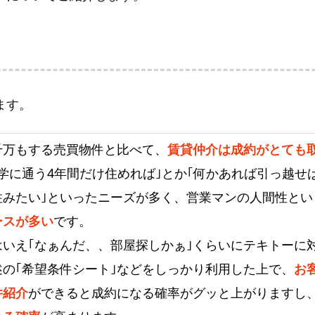
ます。
千万もする売買物件と比べて、
賃貸仲介は成約がとても
大学に通う4年間だけ住めれば｣とか｢何かあれば引っ越せ
住みたい｣といったニーズが多く、営業マンの人間性とい
ースが多い
です。
はいえ｢なぁんだ、、部屋探しかぁ｣くらいにテキトーに
述の｢希望条件シート｣などをしっかり利用した上で、
お
件紹介
ができると成約になる確率がグッと上がりますし