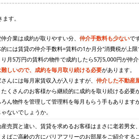
きます。
貸仲介業は成約が取りやすい分、
仲介手数料も少ない
で
体的には賃貸の仲介手数料=賃料の1か月分⁺消費税が上限
まり月5万円の賃料の物件で成約したら5万5,000円が
は難しいので、成約を毎月取り続ける必要
があります。
家さんには毎月家賃収入が入りますが、
仲介した不動産
りたくさんのお客様から継続的に成約を取り続ける必要
ちろん物件を管理して管理料を毎月もらう手もあります
じゃないでしょうか。
動産売買と違い、賃貸を求めるお客様はまさに老若男女
とえばご高齢の方にバリアフリーのお部屋をご紹介する