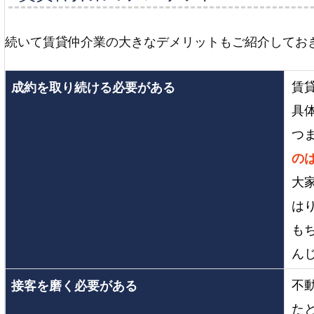
続いて賃貸仲介業の大きなデメリットもご紹介してお
賃
成約を取り続ける必要がある
具
つ
の
大
は
も
ん
不
接客を磨く必要がある
た