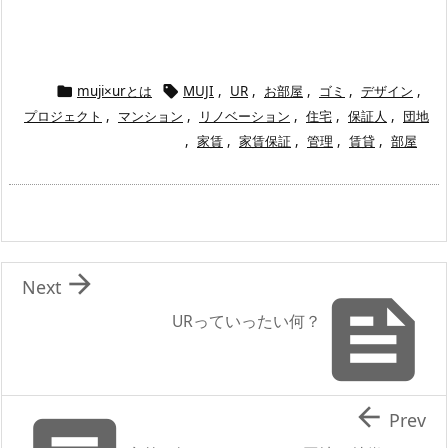
muji×urとは
MUJI
,
UR
,
お部屋
,
ゴミ
,
デザイン
,


プロジェクト
,
マンション
,
リノベーション
,
住宅
,
保証人
,
団地
,
家賃
,
家賃保証
,
管理
,
賃貸
,
部屋

Next

URっていったい何？

Prev