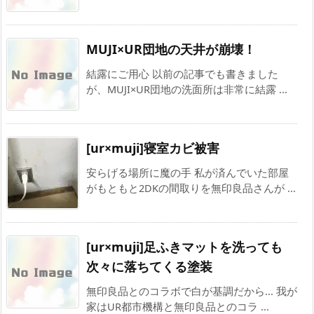
MUJI×UR団地の天井が崩壊！
結露にご用心 以前の記事でも書きました
が、MUJI×UR団地の洗面所は非常に結露 ...
[ur×muji]寝室カビ被害
安らげる場所に魔の手 私が済んでいた部屋
がもともと2DKの間取りを無印良品さんが ...
[ur×muji]足ふきマットを洗っても
次々に落ちてくる塗装
無印良品とのコラボで白が基調だから... 我が
家はUR都市機構と無印良品とのコラ ...