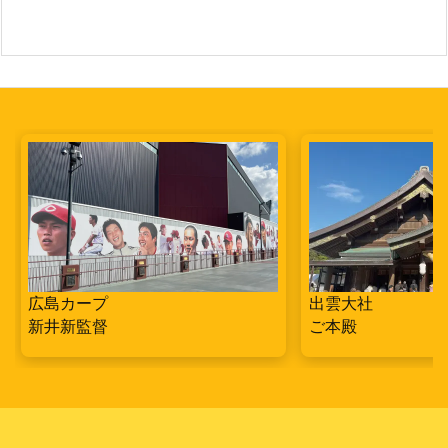
広島カープ
出雲大社
新井新監督
ご本殿