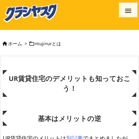

ホーム
>
muji×urとは


UR賃貸住宅のデメリットも知っておこ
う！
基本はメリットの逆
UR賃貸住宅のメリットは
別記事
でまとめましたが、