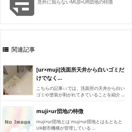

意外に知らないMUJI×UR団地の特徴
関連記事

[ur×muji]洗面所天井から白いゴミだ
けでなく…
こちらの記事↓↓では、洗面所の天井から白い
ゴミや塗装が剥がれてきていることを紹介 ...
muji×ur団地の特徴
muji×ur団地とは muji×ur団地とはもともと
UR都市機構が管理している ...